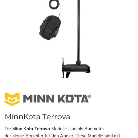
i
o
n
MinnKota Terrova
Die
Minn Kota Terrova
Modelle sind als Bugmotor
der ideale Begleiter für den Angler. Diese Modelle sind mit