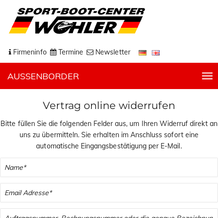
Firmeninfo
Termine
Newsletter
AUSSENBORDER
T
o
g
Vertrag online widerrufen
g
l
Bitte füllen Sie die folgenden Felder aus, um Ihren Widerruf direkt an
e
uns zu übermitteln. Sie erhalten im Anschluss sofort eine
n
automatische Eingangsbestätigung per E-Mail.
a
v
i
g
a
t