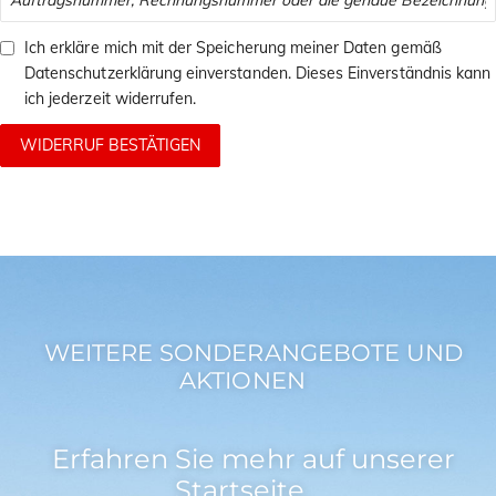
i
o
Ich erkläre mich mit der Speicherung meiner Daten gemäß
n
Datenschutzerklärung
einverstanden. Dieses Einverständnis kann
ich jederzeit widerrufen.
WIDERRUF BESTÄTIGEN
WEITERE SONDERANGEBOTE UND
AKTIONEN
Erfahren Sie mehr auf unserer
Startseite.