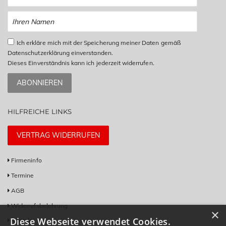
Ich erkläre mich mit der Speicherung meiner Daten gemäß
Datenschutzerklärung einverstanden.
Dieses Einverständnis kann ich jederzeit widerrufen.
ABONNIEREN
HILFREICHE LINKS
VERTRAG WIDERRUFEN
Firmeninfo
Termine
AGB
Widerrufsbelehrung
×
Diese Webseite verwendet Cookies.
Kontakt