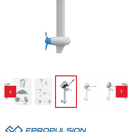
i
o
n