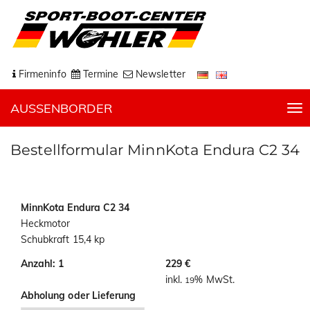
Firmeninfo
Termine
Newsletter
AUSSENBORDER
T
o
g
Bestellformular MinnKota Endura C2 34
g
l
e
n
MinnKota Endura C2 34
a
Heckmotor
v
Schubkraft 15,4 kp
i
Anzahl: 1
229 €
g
inkl.
% MwSt.
19
a
Abholung oder Lieferung
t