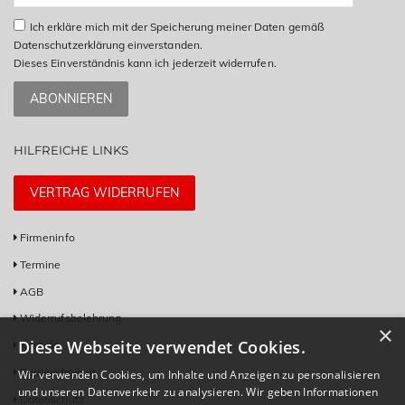
Ich erkläre mich mit der Speicherung meiner Daten gemäß
Datenschutzerklärung einverstanden.
Dieses Einverständnis kann ich jederzeit widerrufen.
ABONNIEREN
HILFREICHE LINKS
VERTRAG WIDERRUFEN
Firmeninfo
Termine
AGB
Widerrufsbelehrung
×
Diese Webseite verwendet Cookies.
Kontakt
Barrierefreiheit
Wir verwenden Cookies, um Inhalte und Anzeigen zu personalisieren
und unseren Datenverkehr zu analysieren. Wir geben Informationen
Datenschutz