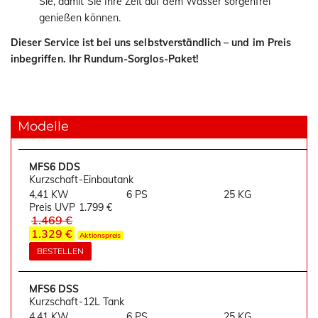
Sie, damit Sie Ihre Zeit auf dem Wasser sorgenfrei
genießen können.
Dieser Service ist bei uns selbstverständlich – und im Preis
inbegriffen. Ihr Rundum-Sorglos-Paket!
Modelle
MFS6 DDS
Kurzschaft-Einbautank
4,41 KW
6 PS
25 KG
Preis UVP
1.799 €
1.469 €
1.329 €
Aktionspreis
BESTELLEN
MFS6 DSS
Kurzschaft-12L Tank
4,41 KW
6 PS
25 KG