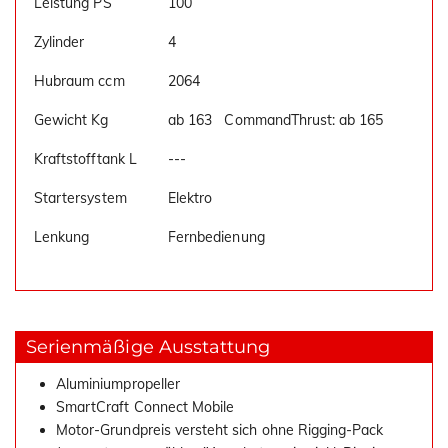
Leistung PS
100
Zylinder
4
Hubraum ccm
2064
Gewicht Kg
ab 163 CommandThrust: ab 165
Kraftstofftank L
---
Startersystem
Elektro
Lenkung
Fernbedienung
Serienmäßige Ausstattung
Aluminiumpropeller
SmartCraft Connect Mobile
Motor-Grundpreis versteht sich ohne Rigging-Pack