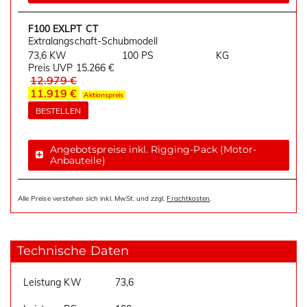
F100 EXLPT CT
Extralangschaft-Schubmodell
73,6 KW
100 PS
KG
Preis UVP
15.266 €
12.979 €
11.919 €
Aktionspreis
BESTELLEN
Angebotspreise inkl. Rigging-Pack (Motor-
Anbauteile)
Alle Preise verstehen sich inkl. MwSt. und zzgl.
Frachtkosten
.
Technische Daten
Leistung KW
73,6