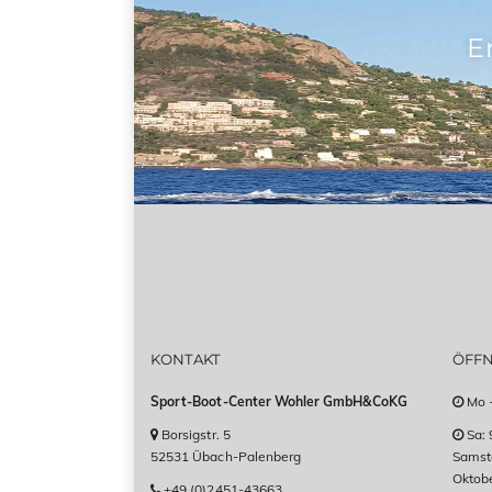
E
KONTAKT
ÖFF
Sport-Boot-Center Wohler GmbH&CoKG
Mo -
Borsigstr. 5
Sa: 
52531 Übach-Palenberg
Samsta
Oktob
+49 (0)2451-43663