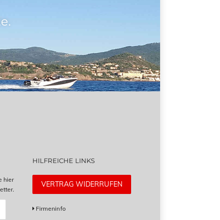
e.
HILFREICHE LINKS
e hier
VERTRAG WIDERRUFEN
tter.
Firmeninfo