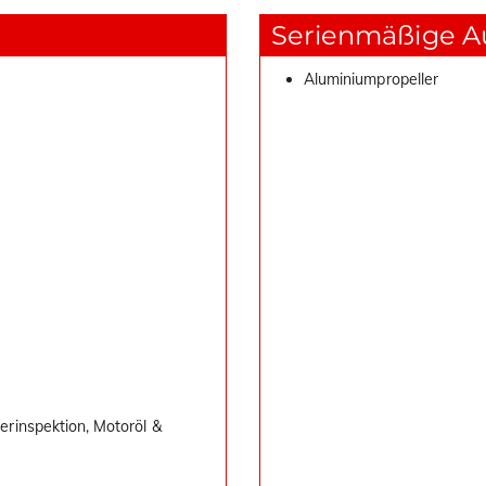
Serienmäßige A
Aluminiumpropeller
ferinspektion, Motoröl &