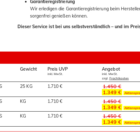
Garantieregistrierung
Wir erledigen die Garantieregistrierung beim Herstelle
sorgenfrei genießen können.
Dieser Service ist bei uns selbstverständlich – und im Pre
Gewicht
Preis UVP
Angebot
inkl. MwSt.
inkl. MwSt.
zzgl.
Frachtkosten
1.450 €
S
25 KG
1.710 €
1.349 €
Aktionspre
1.450 €
S
KG
1.710 €
1.349 €
Aktionspre
1.450 €
S
KG
1.710 €
1.349 €
Aktionspre