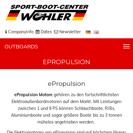
Companyinfo
Dates
Newsletter
OUTBOARDS
T
o
EPROPULSION
g
g
l
e
ePropulsion
n
ePropulsion Motore
gehören zu den fortschrittlichsten
a
Elektroaußenbordmotoren auf dem Markt. Mit Leistungen
v
zwischen 1 und 9 PS können Schlauchboote, RIBs,
i
Aluminiumboote und sogar größere Boote bis zu 3 tonnen
g
mühelos angetrieben werden.
a
t
Die Elektromotoren von ePropulsion sind auf höchstem Niveau