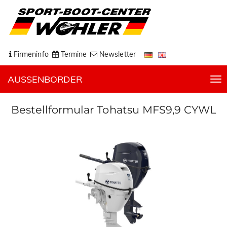
Firmeninfo
Termine
Newsletter
AUSSENBORDER
T
o
g
Bestellformular Tohatsu MFS9,9 CYWL
g
l
e
n
a
v
i
g
a
t