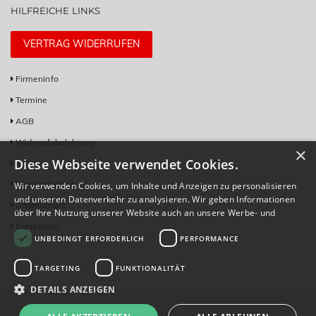
HILFREICHE LINKS
VERTRAG WIDERRUFEN
Firmeninfo
Termine
AGB
Widerrufsbelehrung
×
Diese Webseite verwendet Cookies.
Kontakt
Barrierefreiheit
Wir verwenden Cookies, um Inhalte und Anzeigen zu personalisieren
und unseren Datenverkehr zu analysieren. Wir geben Informationen
Datenschutz
über Ihre Nutzung unserer Website auch an unsere Werbe- und
Analysepartner weiter, die diese möglicherweise mit anderen
Impressum
UNBEDINGT ERFORDERLICH
PERFORMANCE
Informationen kombinieren, die Sie ihnen bereitgestellt haben oder
die sie im Rahmen Ihrer Nutzung ihrer Dienste gesammelt haben.
Datenschutzrichtlinie
TARGETING
FUNKTIONALITÄT
DETAILS ANZEIGEN