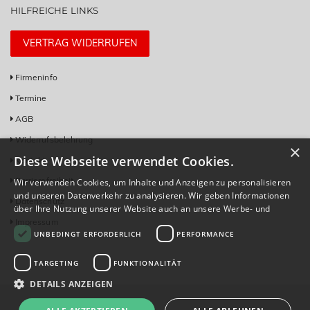
HILFREICHE LINKS
VERTRAG WIDERRUFEN
Firmeninfo
Termine
AGB
Widerrufsbelehrung
×
Diese Webseite verwendet Cookies.
Kontakt
Barrierefreiheit
Wir verwenden Cookies, um Inhalte und Anzeigen zu personalisieren
und unseren Datenverkehr zu analysieren. Wir geben Informationen
Datenschutz
über Ihre Nutzung unserer Website auch an unsere Werbe- und
Analysepartner weiter, die diese möglicherweise mit anderen
Impressum
UNBEDINGT ERFORDERLICH
PERFORMANCE
Informationen kombinieren, die Sie ihnen bereitgestellt haben oder
die sie im Rahmen Ihrer Nutzung ihrer Dienste gesammelt haben.
Datenschutzrichtlinie
TARGETING
FUNKTIONALITÄT
DETAILS ANZEIGEN