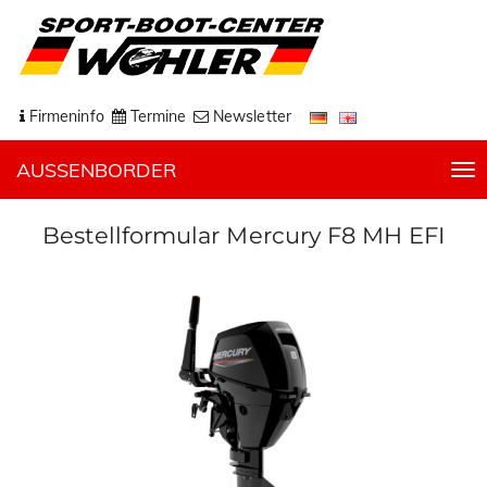
Firmeninfo
Termine
Newsletter
AUSSENBORDER
T
o
g
Bestellformular Mercury F8 MH EFI
g
l
e
n
a
v
i
g
a
t