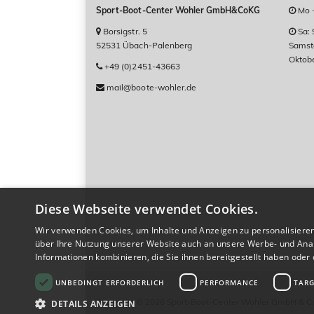
Sport-Boot-Center Wohler GmbH&CoKG
Mo -
Borsigstr. 5
Sa: 
52531 Übach-Palenberg
Samsta
Oktob
+49 (0)2451-43663
mail@boote-wohler.de
Diese Webseite verwendet Cookies.
Wir verwenden Cookies, um Inhalte und Anzeigen zu personalisiere
über Ihre Nutzung unserer Website auch an unsere Werbe- und Anal
Informationen kombinieren, die Sie ihnen bereitgestellt haben ode
Datenschutzrichtlinie
UNBEDINGT ERFORDERLICH
PERFORMANCE
TARG
Copyright © 2026 Sport-Boot-Center Wohler GmbH & C
DETAILS ANZEIGEN