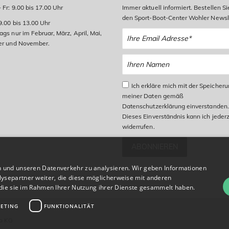
 Fr: 9.00 bis 17.00 Uhr
Immer aktuell informiert. Bestellen Si
den Sport-Boot-Center Wohler Newsle
9.00 bis 13.00 Uhr
gs nur im Februar, März, April, Mai,
er und November.
Ich erkläre mich mit der Speicher
meiner Daten gemäß
Datenschutzerklärung einverstanden.
Dieses Einverständnis kann ich jederz
widerrufen.
ABONNIEREN
n und unseren Datenverkehr zu analysieren. Wir geben Informationen
ysepartner weiter, die diese möglicherweise mit anderen
r die sie im Rahmen Ihrer Nutzung ihrer Dienste gesammelt haben.
ETING
FUNKTIONALITÄT
o KG