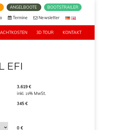
E
ANGELBOOTE
BOOTSTRAILER
o
Termine
Newsletter
RACHTKOSTEN
3D TOUR
KONTAKT
L EFI
3.619 €
inkl.
% MwSt.
19
345 €
0 €