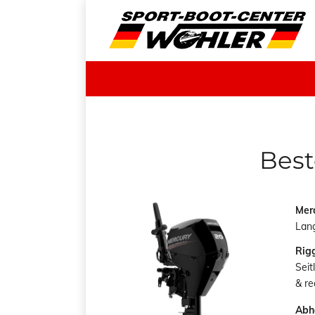
Best
Merc
Lan
Rig
Seit
& re
Abh