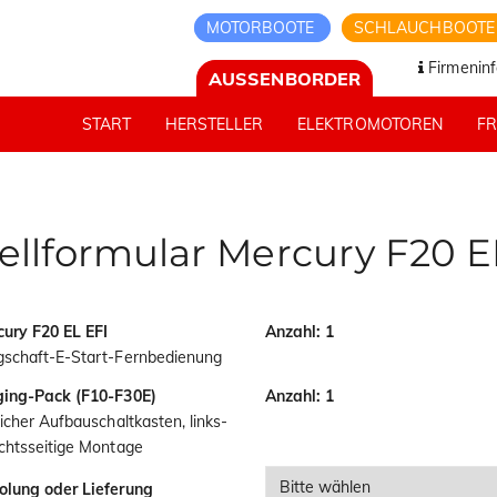
MOTORBOOTE
SCHLAUCHBOOT
Firmeninf
AUSSENBORDER
START
HERSTELLER
ELEKTROMOTOREN
F
ellformular Mercury F20 E
ury F20 EL EFI
Anzahl: 1
gschaft-E-Start-Fernbedienung
ging-Pack (F10-F30E)
Anzahl: 1
licher Aufbauschaltkasten, links-
chtsseitige Montage
olung oder Lieferung