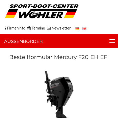
Firmeninfo
Termine
Newsletter
AUSSENBORDER
T
o
g
Bestellformular Mercury F20 EH EFI
g
l
e
n
a
v
i
g
a
t