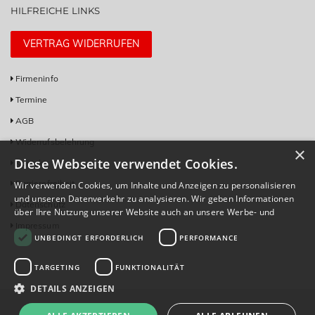
HILFREICHE LINKS
VERTRAG WIDERRUFEN
Firmeninfo
Termine
AGB
Widerrufsbelehrung
×
Diese Webseite verwendet Cookies.
Kontakt
Barrierefreiheit
Wir verwenden Cookies, um Inhalte und Anzeigen zu personalisieren
und unseren Datenverkehr zu analysieren. Wir geben Informationen
Datenschutz
über Ihre Nutzung unserer Website auch an unsere Werbe- und
Analysepartner weiter, die diese möglicherweise mit anderen
Impressum
UNBEDINGT ERFORDERLICH
PERFORMANCE
Informationen kombinieren, die Sie ihnen bereitgestellt haben oder
die sie im Rahmen Ihrer Nutzung ihrer Dienste gesammelt haben.
Datenschutzrichtlinie
TARGETING
FUNKTIONALITÄT
DETAILS ANZEIGEN